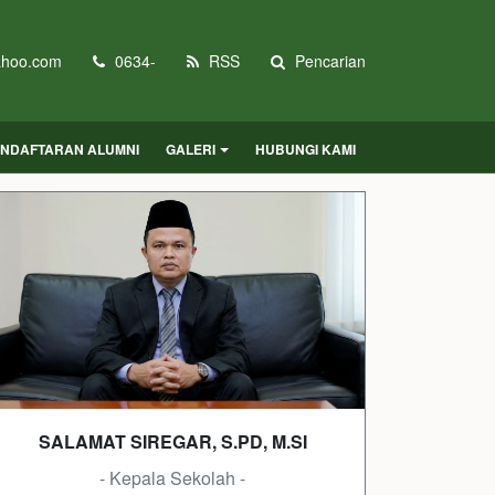
hoo.com
0634-
RSS
Pencarian
NDAFTARAN ALUMNI
GALERI
HUBUNGI KAMI
SALAMAT SIREGAR, S.PD, M.SI
- Kepala Sekolah -