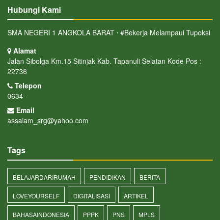
Hubungi Kami
SMA NEGERI 1 ANGKOLA BARAT ⋅ #Bekerja Melampaui Tupoksi
Alamat
Jalan Sibolga Km.15 Sitinjak Kab. Tapanuli Selatan Kode Pos :
22736
Telepon
0634-
Email
assalam_srg@yahoo.com
Tags
BELAJARDARIRUMAH
PENDIDIKAN
BERITA
LOVEYOURSELF
DIGITALISASI
ARTIKEL
BAHASAINDONESIA
PPPK
PNS
MPLS