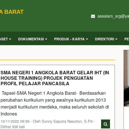
A BARAT
assalam_srg@ya
ASET
DOKUMENTASI
PRODUK - KARYA
DIREKTORI
PE
SMA NEGERI 1 ANGKOLA BARAT GELAR IHT (IN
HOUSE TRAINING) PROJEK PENGUATAN
PROFIL PELAJAR PANCASILA
Tapsel-SMA Negeri 1 Angkola Barat- Berdasarkan
perubahan kurikulum yang awalnya kurikulum 2013
menjadi kurikulum merdeka, maka seluruh sekolah di
Indones
10/11/2022 09:59 - Oleh Sunny Saputra Nasution, S.Pd -
Dilihat 936 kali