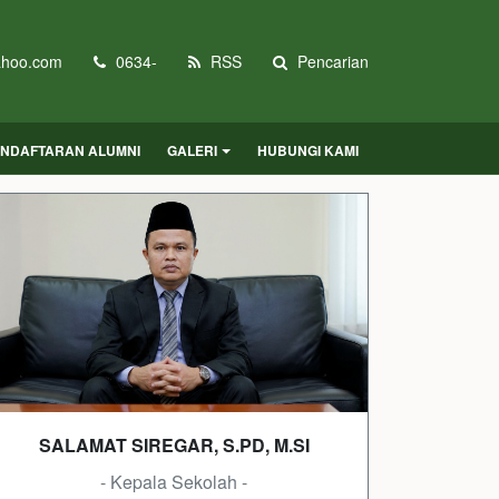
hoo.com
0634-
RSS
Pencarian
NDAFTARAN ALUMNI
GALERI
HUBUNGI KAMI
SALAMAT SIREGAR, S.PD, M.SI
- Kepala Sekolah -